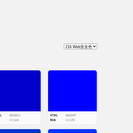
L
#0000CC
HTML
#0000FF
0
0
204
RGB
0
0
255