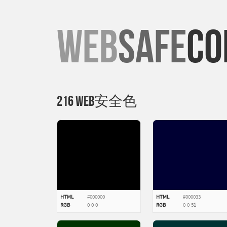
WEB
SAFE
CO
216 Web安全色
HTML
#000000
HTML
#000033
RGB
0
0
0
RGB
0
0
51