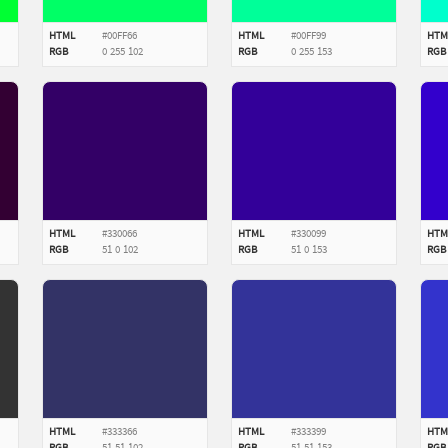
HTML
#00FF66
HTML
#00FF99
HTM
RGB
0
255
102
RGB
0
255
153
RGB
HTML
#330066
HTML
#330099
HTM
RGB
51
0
102
RGB
51
0
153
RGB
HTML
#333366
HTML
#333399
HTM