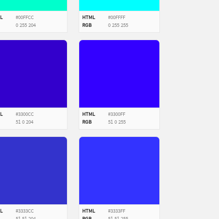
L
#00FFCC
HTML
#00FFFF
0
255
204
RGB
0
255
255
L
#3300CC
HTML
#3300FF
51
0
204
RGB
51
0
255
L
#3333CC
HTML
#3333FF