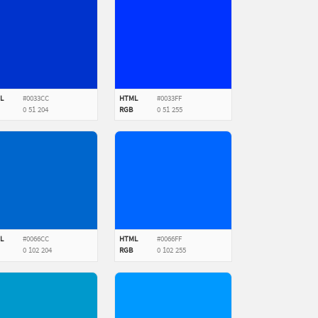
L
#0033CC
HTML
#0033FF
0
51
204
RGB
0
51
255
L
#0066CC
HTML
#0066FF
0
102
204
RGB
0
102
255