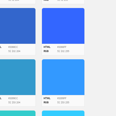
51
51
204
RGB
51
51
255
L
#3366CC
HTML
#3366FF
51
102
204
RGB
51
102
255
L
#3399CC
HTML
#3399FF
51
153
204
RGB
51
153
255