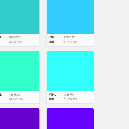
L
#33CCCC
HTML
#33CCFF
51
204
204
RGB
51
204
255
L
#33FFCC
HTML
#33FFFF
51
255
204
RGB
51
255
255