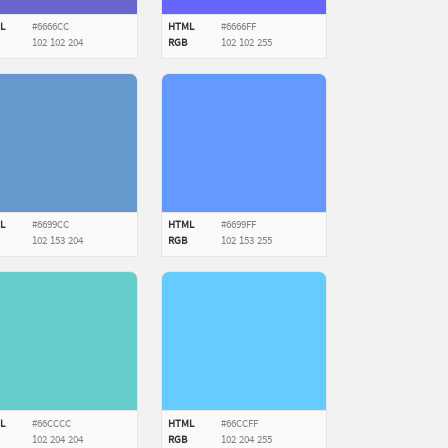
L
#6666CC
HTML
#6666FF
102
102
204
RGB
102
102
255
L
#6699CC
HTML
#6699FF
102
153
204
RGB
102
153
255
L
#66CCCC
HTML
#66CCFF
102
204
204
RGB
102
204
255