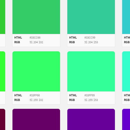
HTML
#33CC66
HTML
#33CC99
HTM
RGB
51
204
102
RGB
51
204
153
RGB
HTML
#33FF66
HTML
#33FF99
HTM
RGB
51
255
102
RGB
51
255
153
RGB