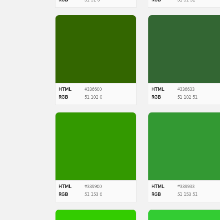
RGB
51
51
0
RGB
51
51
51
HTML
#336600
HTML
#336633
RGB
51
102
0
RGB
51
102
51
HTML
#339900
HTML
#339933
RGB
51
153
0
RGB
51
153
51