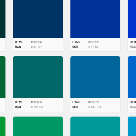
HTML
#003366
HTML
#003399
HTM
RGB
0
51
102
RGB
0
51
153
RGB
HTML
#006666
HTML
#006699
HTM
RGB
0
102
102
RGB
0
102
153
RGB