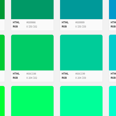
HTML
#009966
HTML
#009999
HTM
RGB
0
153
102
RGB
0
153
153
RGB
HTML
#00CC66
HTML
#00CC99
HTM
RGB
0
204
102
RGB
0
204
153
RGB