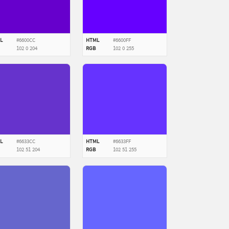
L
#6600CC
HTML
#6600FF
102
0
204
RGB
102
0
255
L
#6633CC
HTML
#6633FF
102
51
204
RGB
102
51
255