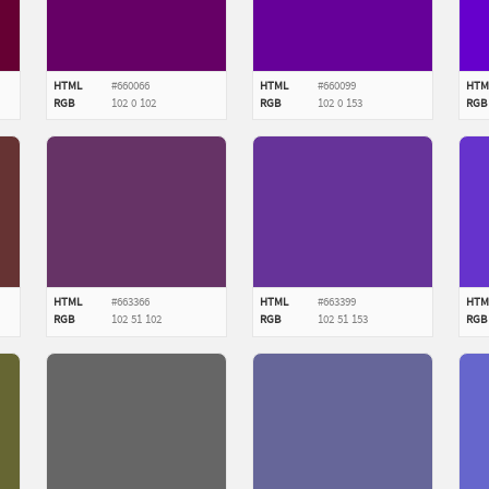
HTML
#660066
HTML
#660099
HTM
RGB
102
0
102
RGB
102
0
153
RGB
HTML
#663366
HTML
#663399
HTM
RGB
102
51
102
RGB
102
51
153
RGB