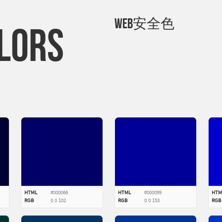
WEB安全色
LORS
HTML
#000066
HTML
#000099
HTM
RGB
0
0
102
RGB
0
0
153
RGB