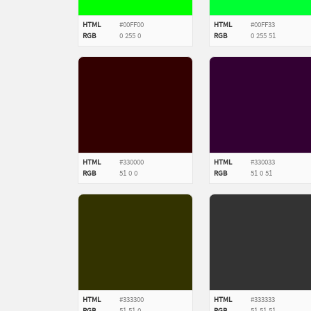
HTML
#00FF00
HTML
#00FF33
RGB
0
255
0
RGB
0
255
51
HTML
#330000
HTML
#330033
RGB
51
0
0
RGB
51
0
51
HTML
#333300
HTML
#333333