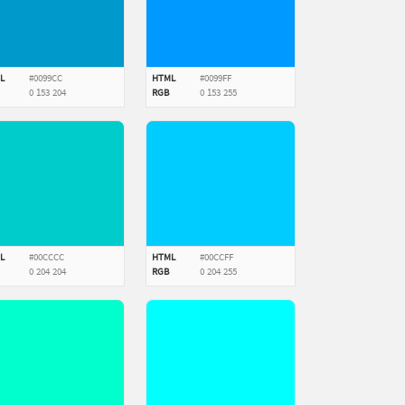
L
#0099CC
HTML
#0099FF
0
153
204
RGB
0
153
255
L
#00CCCC
HTML
#00CCFF
0
204
204
RGB
0
204
255