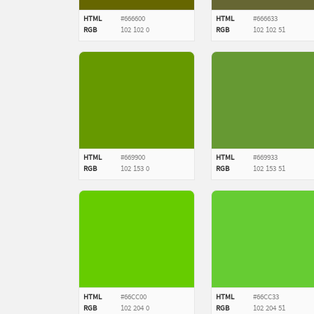
HTML
#666600
HTML
#666633
RGB
102
102
0
RGB
102
102
51
HTML
#669900
HTML
#669933
RGB
102
153
0
RGB
102
153
51
HTML
#66CC00
HTML
#66CC33
RGB
102
204
0
RGB
102
204
51