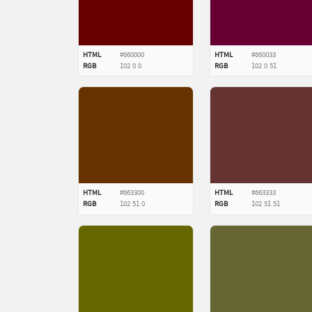
HTML
#660000
HTML
#660033
RGB
102
0
0
RGB
102
0
51
HTML
#663300
HTML
#663333
RGB
102
51
0
RGB
102
51
51